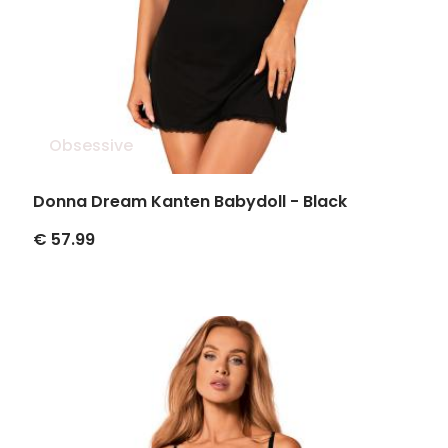
Obsessive
Donna Dream Kanten Babydoll - Black
€ 57.99