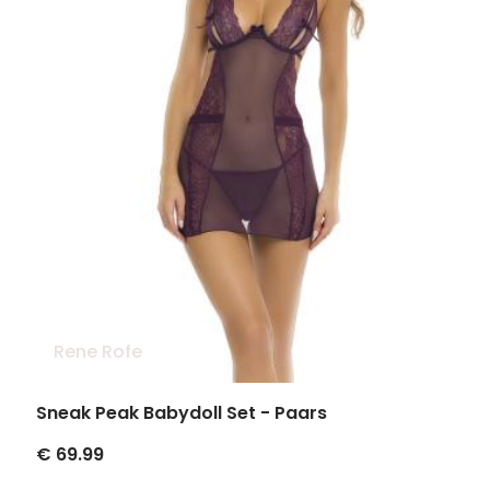
Rene Rofe
Sneak Peak Babydoll Set - Paars
€ 69.99