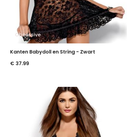
Obsessive
Kanten Babydoll en String - Zwart
€ 37.99