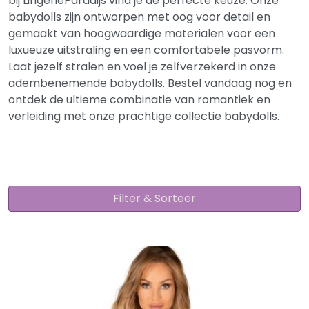
bij LingerieParadijs vind je de perfecte keuze. Onze
babydolls zijn ontworpen met oog voor detail en
gemaakt van hoogwaardige materialen voor een
luxueuze uitstraling en een comfortabele pasvorm.
Laat jezelf stralen en voel je zelfverzekerd in onze
adembenemende babydolls. Bestel vandaag nog en
ontdek de ultieme combinatie van romantiek en
verleiding met onze prachtige collectie babydolls.
Filter & Sorteer