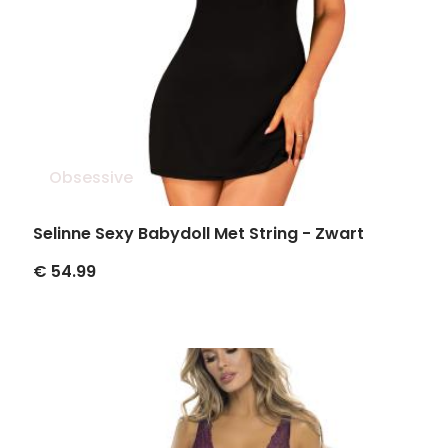
Obsessive
Selinne Sexy Babydoll Met String - Zwart
€ 54.99