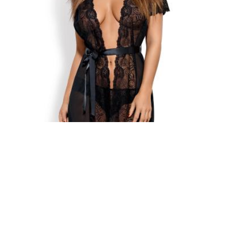
Obsessive
Alluria Peignoir en String - Zwart
€ 42.99