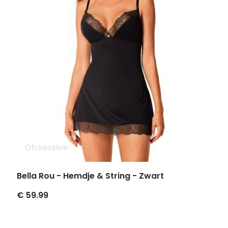
Obsessive
Bella Rou - Hemdje & String - Zwart
€ 59.99