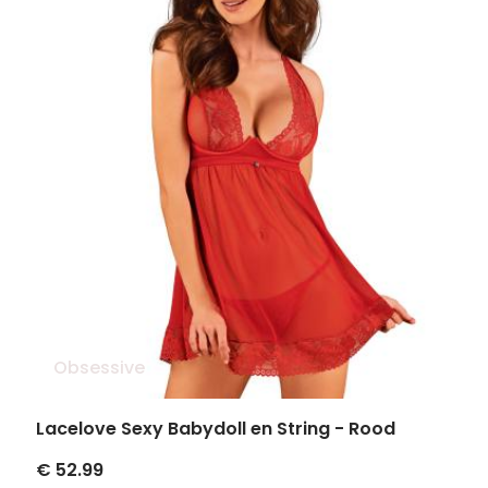
Obsessive
Lacelove Sexy Babydoll en String - Rood
€ 52.99