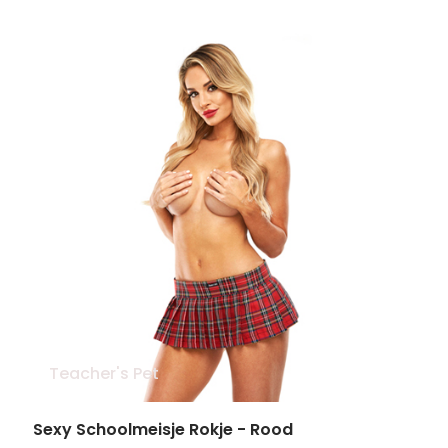
Teacher's Pet
Sexy Schoolmeisje Rokje - Rood