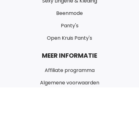
Sexy Lingerie & Kleding
Beenmode
Panty's
Open Kruis Panty's
MEER INFORMATIE
Affiliate programma
Algemene voorwaarden
Privacy Verklaring
Disclaimer
CONTACT