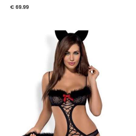
€ 69.99