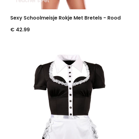
Teacher's Pet
Sexy Schoolmeisje Rokje Met Bretels - Rood
€ 42.99