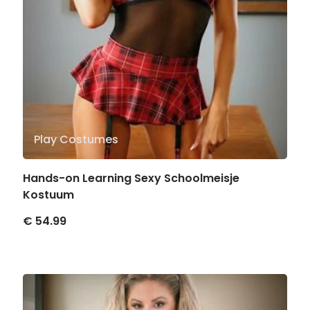
Play Costumes
Hands-on Learning Sexy Schoolmeisje
Kostuum
€ 54.99