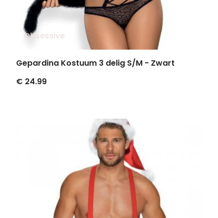
Obsessive
Gepardina Kostuum 3 delig S/M - Zwart
€ 24.99