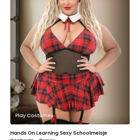
Play Costumes
Hands On Learning Sexy Schoolmeisje