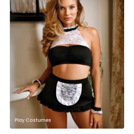
Play Costumes