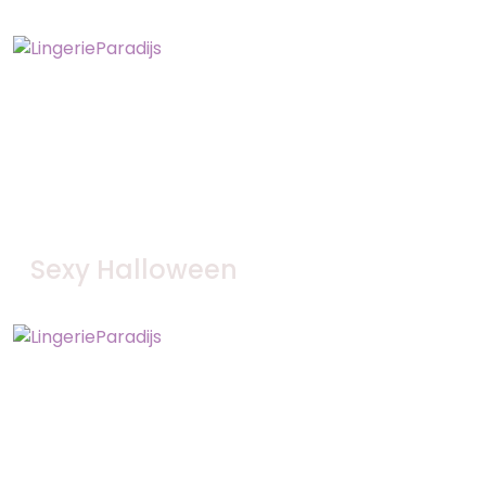
Bekijk nu
Sexy Halloween
Bekijk nu