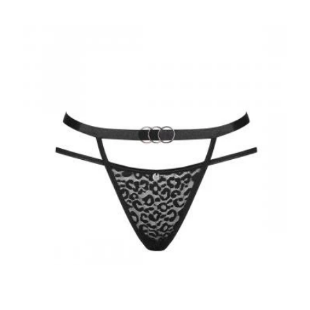
Bottoms Up
Cassia Slip Met Open Kruisje - Rood
€ 9.99