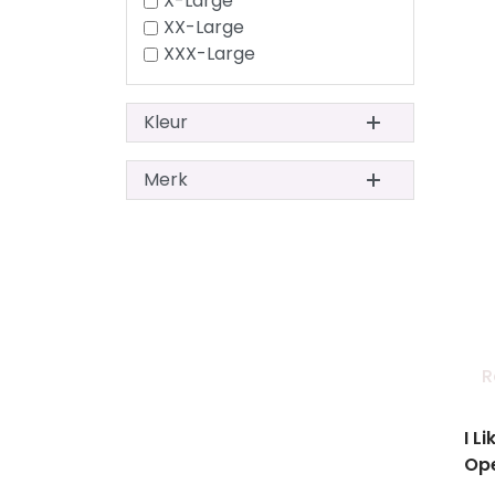
X-Large
XX-Large
XXX-Large
Kleur
Merk
R
I L
Ope