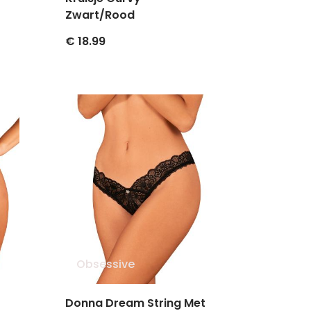
Zwart/Rood
€ 18.99
Obsessive
Donna Dream String Met