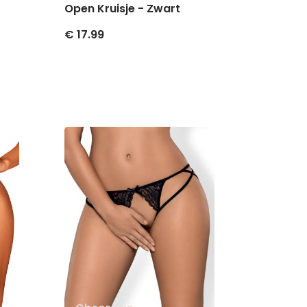
Open Kruisje - Zwart
€ 17.99