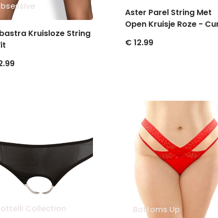
bsessive
Aster Parel String Met
Open Kruisje Roze - Cu
bastra Kruisloze String
€ 12.99
it
2.99
ottelli Collection
Bottoms Up