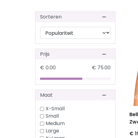
Sorteren
Prijs
€ 0.00
€ 75.00
Maat
O
X-Small
Bel
Small
Zw
Medium
Large
€ 1