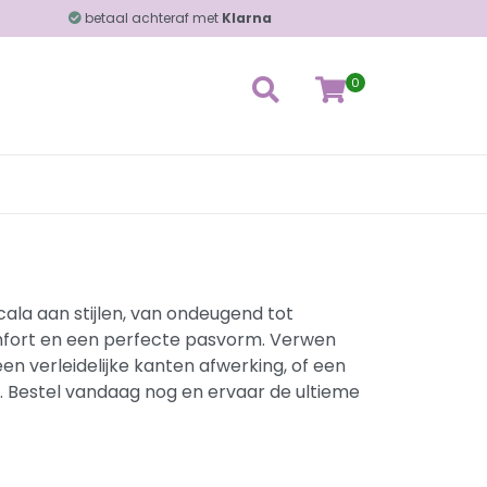
betaal achteraf met
Klarna
0
scala aan stijlen, van ondeugend tot
mfort en een perfecte pasvorm. Verwen
 een verleidelijke kanten afwerking, of een
akt. Bestel vandaag nog en ervaar de ultieme