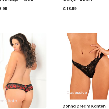
8.99
€ 18.99
Obsessive
ene Rofe
Donna Dream Kanten