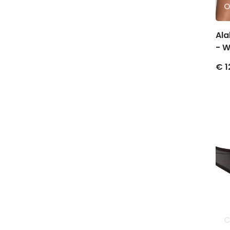
O
Ala
- W
€ 1
C