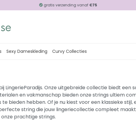
gratis verzending vanaf
€75
s
Sexy Dameskleding
Curvy Collecties
bij LingerieParadijs. Onze uitgebreide collectie biedt een 
aterialen en vakmanschap bieden onze strings ultiem co
gs te bieden hebben. Of je nu kiest voor een klassieke stijl,
 de perfecte string die jouw lingeriecollectie compleet ma
onze prachtige strings.