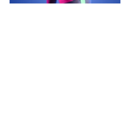
Glow
3-delige Set - Bralette, G-string en
jarretelkousen - Neongroen
€ 34.99