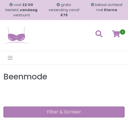
voor
22:00
gratis
betaal achteraf
besteld,
vandaag
verzending vanaf
met
Klarna
verstuurd
€75
0
Beenmode
Filter & Sorteer