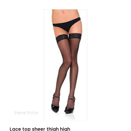
Rene Rofe
Lace top sheer thigh high