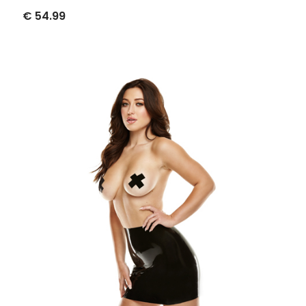
€ 54.99