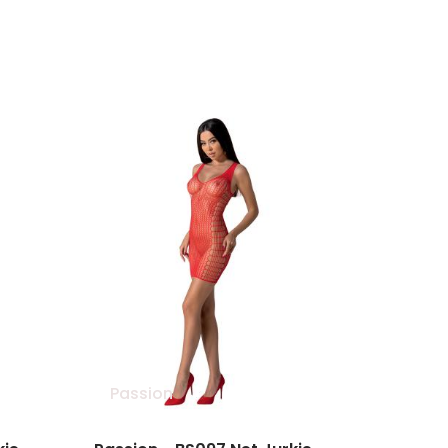
Passion