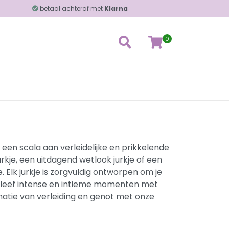
betaal achteraf met
Klarna
0
t een scala aan verleidelijke en prikkelende
rkje, een uitdagend wetlook jurkje of een
. Elk jurkje is zorgvuldig ontworpen om je
 beleef intense en intieme momenten met
atie van verleiding en genot met onze