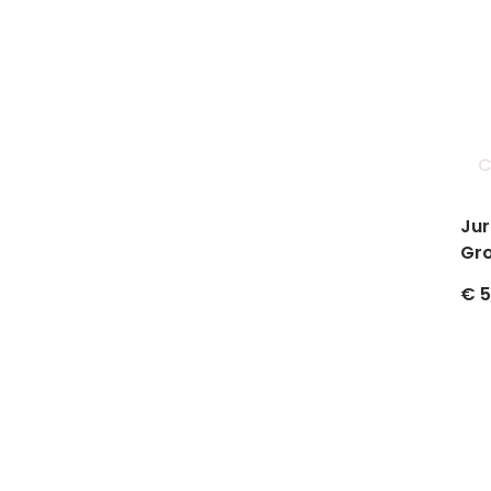
C
Jur
Gr
€ 5