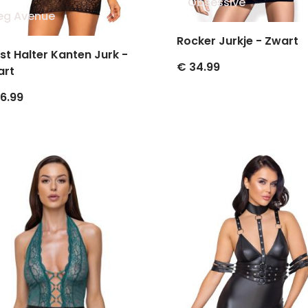
Obsessive
eg Avenue
Rocker Jurkje - Zwart
st Halter Kanten Jurk -
€ 34.99
art
6.99