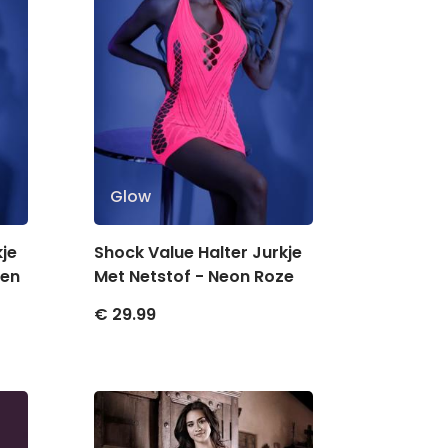
Glow
kje
Shock Value Halter Jurkje
oen
Met Netstof - Neon Roze
€ 29.99