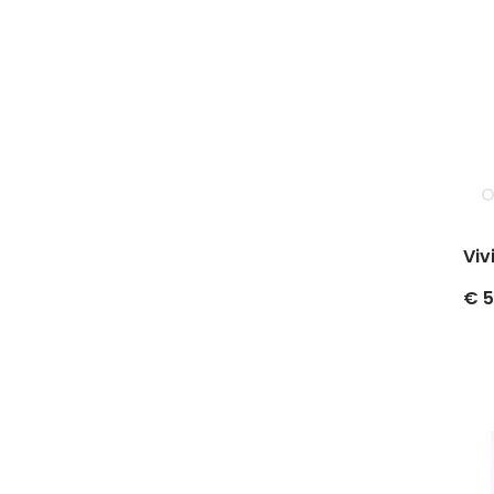
O
Viv
€ 5