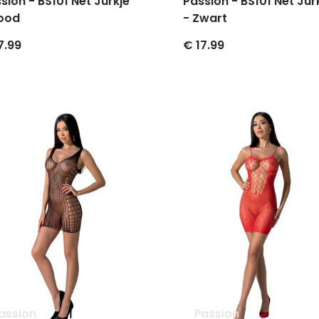
sion - BS101 Net Jurkje
Passion - BS101 Net Jur
ood
- Zwart
7.99
€ 17.99
assion
Passion