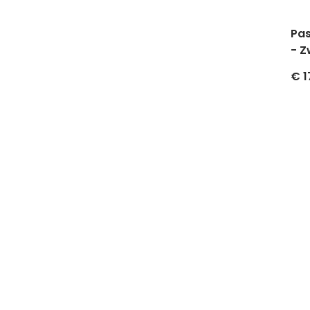
Pas
- Z
€ 1