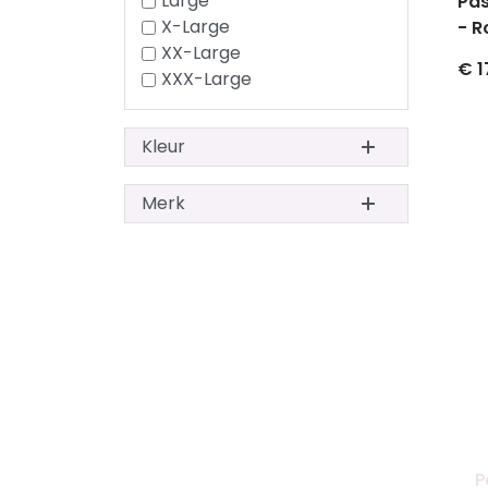
Large
Pas
X-Large
- R
XX-Large
€ 1
XXX-Large
Kleur
Merk
P