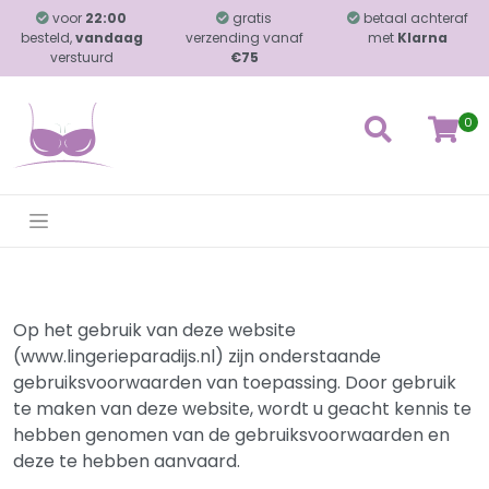
voor
22:00
gratis
betaal achteraf
besteld,
vandaag
verzending vanaf
met
Klarna
verstuurd
€75
0
Op het gebruik van deze website
(www.lingerieparadijs.nl) zijn onderstaande
gebruiksvoorwaarden van toepassing. Door gebruik
te maken van deze website, wordt u geacht kennis te
hebben genomen van de gebruiksvoorwaarden en
deze te hebben aanvaard.