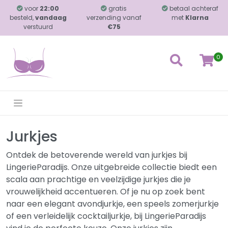
voor
22:00
gratis
betaal achteraf
besteld,
vandaag
verzending vanaf
met
Klarna
verstuurd
€75
0
Jurkjes
Ontdek de betoverende wereld van jurkjes bij
LingerieParadijs. Onze uitgebreide collectie biedt een
scala aan prachtige en veelzijdige jurkjes die je
vrouwelijkheid accentueren. Of je nu op zoek bent
naar een elegant avondjurkje, een speels zomerjurkje
of een verleidelijk cocktailjurkje, bij LingerieParadijs