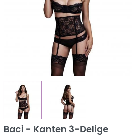
Baci - Kanten 3-Delige