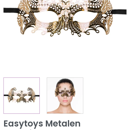
Easytoys Metalen