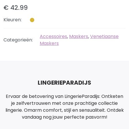
€ 42.99
Kleuren:
Accessoires
,
Maskers
,
Venetiaanse
Categorieën:
Maskers
LINGERIEPARADIJS
Ervaar de betovering van LingerieParadijs: Ontketen
je zelfvertrouwen met onze prachtige collectie
lingerie. Omarm comfort, stijl en sensualiteit. Ontdek
vandaag nog jouw perfecte pasvorm!