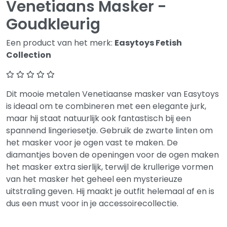
Venetiaans Masker -
Goudkleurig
Een product van het merk:
Easytoys Fetish
Collection
Dit mooie metalen Venetiaanse masker van Easytoys
is ideaal om te combineren met een elegante jurk,
maar hij staat natuurlijk ook fantastisch bij een
spannend lingeriesetje. Gebruik de zwarte linten om
het masker voor je ogen vast te maken. De
diamantjes boven de openingen voor de ogen maken
het masker extra sierlijk, terwijl de krullerige vormen
van het masker het geheel een mysterieuze
uitstraling geven. Hij maakt je outfit helemaal af en is
dus een must voor in je accessoirecollectie.