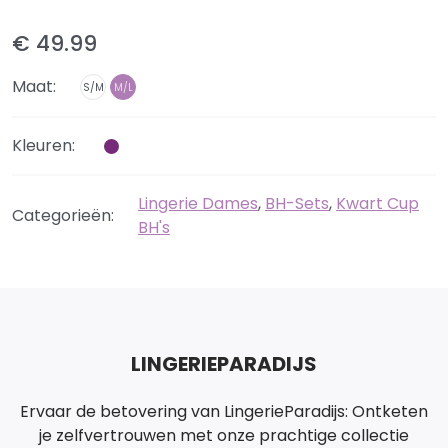
€ 49.99
Maat:
S/M
M/L
Kleuren:
Lingerie Dames
,
BH-Sets
,
Kwart Cup
Categorieën:
BH's
LINGERIEPARADIJS
Ervaar de betovering van LingerieParadijs: Ontketen
je zelfvertrouwen met onze prachtige collectie