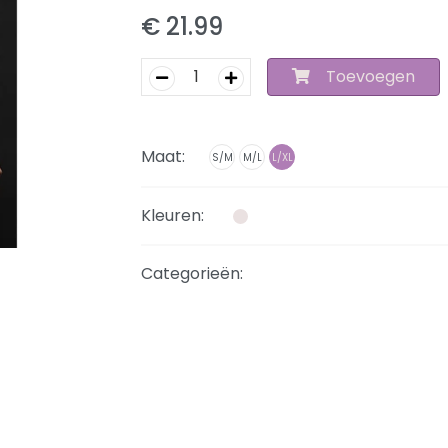
€ 21.99
Toevoegen
Maat:
S/M
M/L
L/XL
Kleuren:
Categorieën: