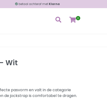
betaal achteraf met
Klarna
0
- Wit
fecte pasvorm en valt in de categorie
en de jockstrap is comfortabel te dragen.