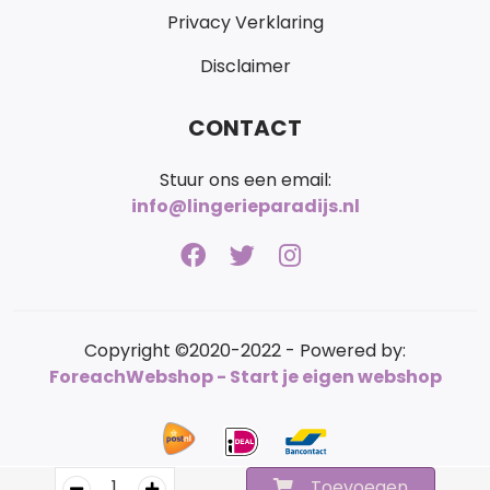
Privacy Verklaring
Disclaimer
CONTACT
Stuur ons een email:
info@lingerieparadijs.nl
Copyright ©2020-2022 - Powered by:
ForeachWebshop - Start je eigen webshop
Toevoegen