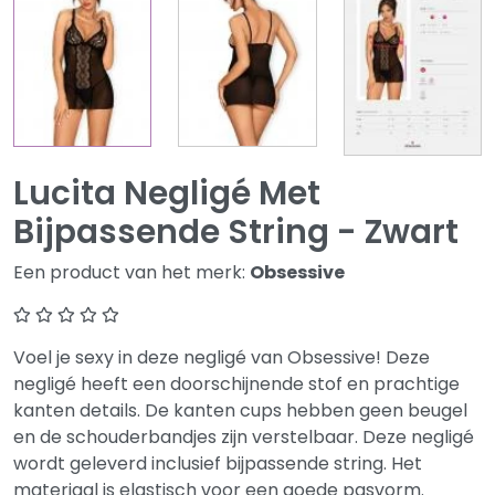
Lucita Negligé Met
Bijpassende String - Zwart
Een product van het merk:
Obsessive
Voel je sexy in deze negligé van Obsessive! Deze
negligé heeft een doorschijnende stof en prachtige
kanten details. De kanten cups hebben geen beugel
en de schouderbandjes zijn verstelbaar. Deze negligé
wordt geleverd inclusief bijpassende string. Het
materiaal is elastisch voor een goede pasvorm.