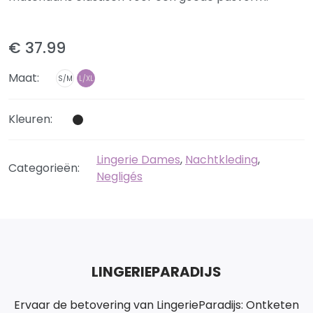
€ 37.99
Maat:
S/M
L/XL
Kleuren:
Lingerie Dames
,
Nachtkleding
,
Categorieën:
Negligés
LINGERIEPARADIJS
Ervaar de betovering van LingerieParadijs: Ontketen