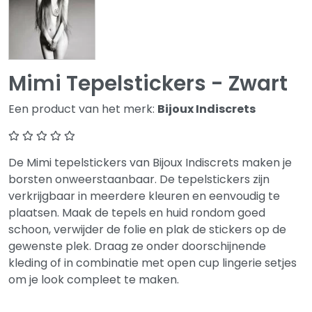
Mimi Tepelstickers - Zwart
Een product van het merk:
Bijoux Indiscrets
De Mimi tepelstickers van Bijoux Indiscrets maken je
borsten onweerstaanbaar. De tepelstickers zijn
verkrijgbaar in meerdere kleuren en eenvoudig te
plaatsen. Maak de tepels en huid rondom goed
schoon, verwijder de folie en plak de stickers op de
gewenste plek. Draag ze onder doorschijnende
kleding of in combinatie met open cup lingerie setjes
om je look compleet te maken.