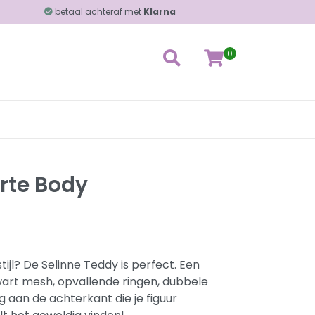
betaal achteraf met
Klarna
0
arte Body
stijl? De Selinne Teddy is perfect. Een
art mesh, opvallende ringen, dubbele
g aan de achterkant die je figuur