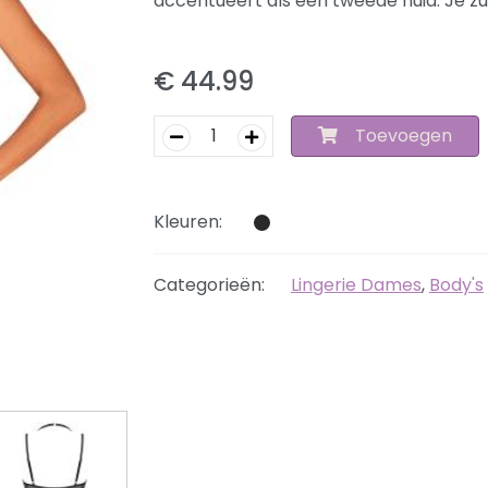
accentueert als een tweede huid. Je zu
€ 44.99
Toevoegen
Kleuren:
Categorieën:
Lingerie Dames
,
Body's