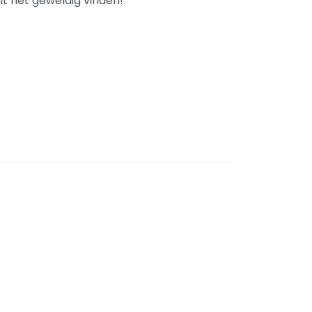
lt het geweldig vinden!