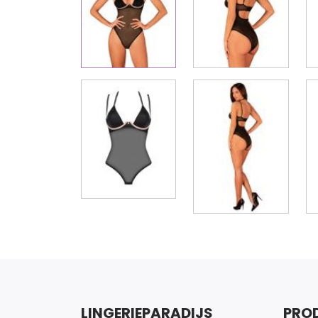
LINGERIEPARADIJS
PRO