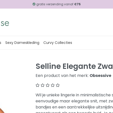
gratis verzending vanaf
€75
s
Sexy Dameskleding
Curvy Collecties
Selline Elegante Zw
Een product van het merk:
Obsessive
Wil je unieke lingerie in minimalistische 
eenvoudige maar elegante snit, met zw
bandjes en een aantrekkelijke uitsnijdin