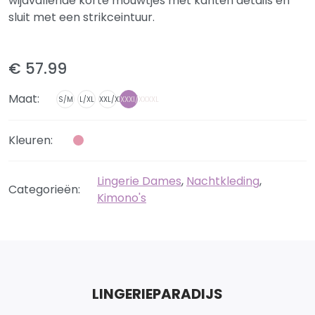
wijdvallende korte mouwtjes met kanten details en
sluit met een strikceintuur.
€ 57.99
Maat:
S/M
L/XL
XXL/XXXL
XXXl/XXXXL
Kleuren:
Lingerie Dames
,
Nachtkleding
,
Categorieën:
Kimono's
LINGERIEPARADIJS