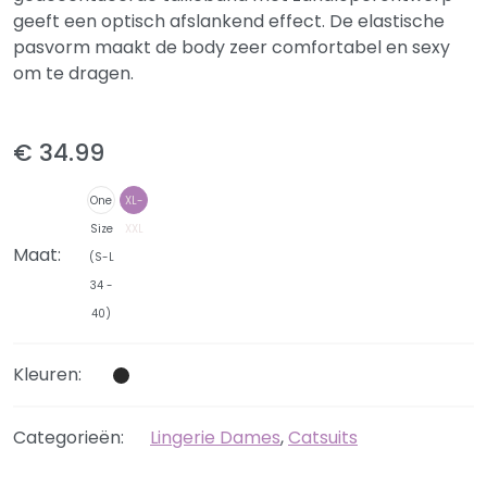
geeft een optisch afslankend effect. De elastische
pasvorm maakt de body zeer comfortabel en sexy
om te dragen.
€ 34.99
One
XL-
Size
XXL
Maat:
(S-L
34 -
40)
Kleuren:
Categorieën:
Lingerie Dames
,
Catsuits