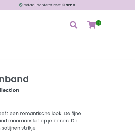
betaal achteraf met
Klarna
0
enband
llection
eft een romantische look. De fijne
d mooi aansluit op je benen. De
atijnen strikje.