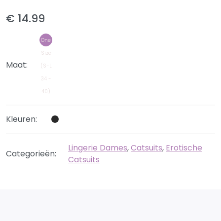
€ 14.99
One
Size
Maat:
(S-L
34 -
40)
Kleuren:
Lingerie Dames
,
Catsuits
,
Erotische
Categorieën:
Catsuits